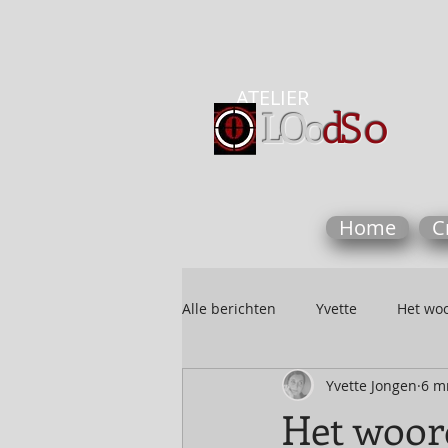
ATELIER
0
LOo
dS
Home
C
Alle berichten
Yvette
Het woo
Yvette Jongen
6 m
Het woor