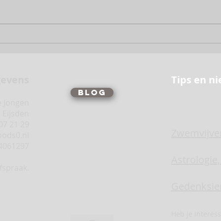
gevens
Tips en n
Blog
e Jongen
Uitverkoo
J Eijsden
07 21 29
Zwemvijve
oods0.nl
4061297
Astrologie
fspraak.
Gedenksie
Heb je interes