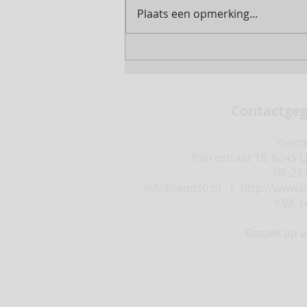
Plaats een opmerking...
Contactge
Yvett
Parrestraat 18, 6245 L
06-23 
info@loods0.nl
|
http://www.l
KVK 1
Bezoek op a