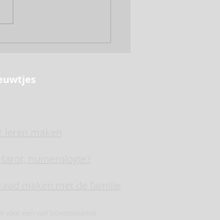
ieuwtjes
p!!!
r leren maken
, tarot, numerologie?
raad maken met de familie
se voor een van bovenstaande