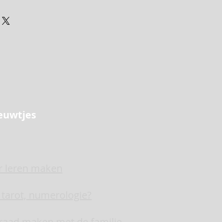
 het uw klanten kan helpen.
vreden zouden zijn met hun 
w verzendbeleid. Hier kunt u 
gels zorgen ervoor dat klanten 
er verzendmethodes, verpakking 
 een gerust hart bij u kunnen 
regels zorgen ervoor dat klanten 
 een gerust hart bij u kunnen 
ieuwtjes
p!!!
r leren maken
, tarot, numerologie?
raad maken met de familie