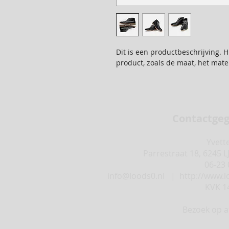
Dit is een productbeschrijving. H
product, zoals de maat, het mater
Contactge
Yvett
Parrestraat 18, 6245 L
06-23 
info@loods0.nl
|
http://www.l
KVK 1
Bezoek op a