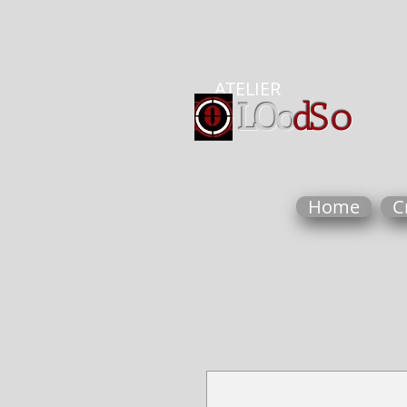
ATELIER
0
LOo
dS
Home
C