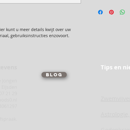
bijzonder is en hoe
doen als ze niet te
Dit is ruimte voor u
aankoop. Heldere re
informatie kwijt ov
u vertrouwen en met
en kosten. Heldere 
kopen.
u vertrouwen en met
ier kunt u meer details kwijt over uw 
kopen.
iaal, gebruiksinstructies enzovoort.
gevens
Tips en n
Blog
e Jongen
Uitverkoo
J Eijsden
07 21 29
Zwemvijve
oods0.nl
4061297
Astrologie
fspraak.
Gedenksie