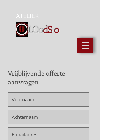
ATELIER
LOo
dS
0
Vrijblijvende offerte
aanvragen