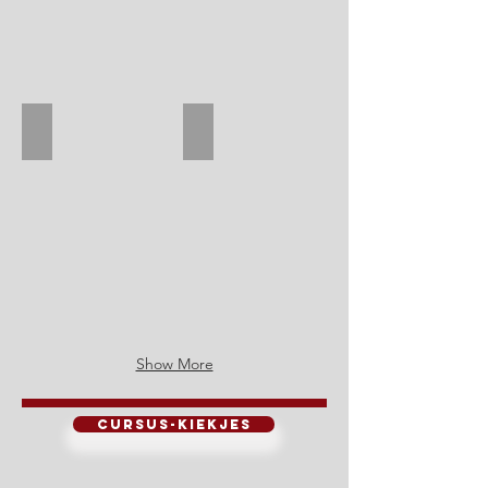
Loods 0 keukentje
Deel van etalage
Loods
0
keukentje
Show More
cursus-kiekjes