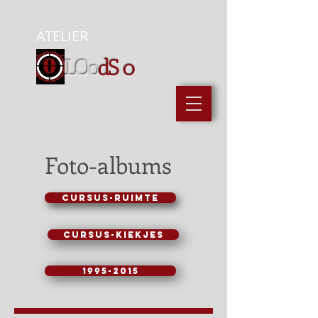
ATELIER
LOo
dS
0
Foto-albums
cursus-ruimte
cursus-kiekjes
1995-2015