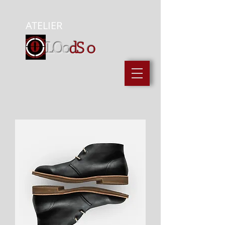
ATELIER
LOo
dS
0